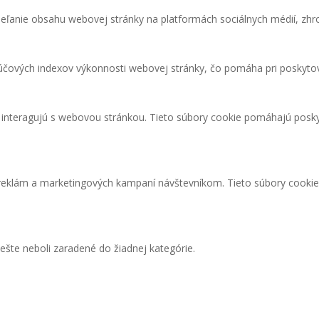
eľanie obsahu webovej stránky na platformách sociálnych médií, zhro
čových indexov výkonnosti webovej stránky, čo pomáha pri poskytova
i interagujú s webovou stránkou. Tieto súbory cookie pomáhajú posky
 reklám a marketingových kampaní návštevníkom. Tieto súbory cooki
ešte neboli zaradené do žiadnej kategórie.