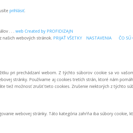
usíte
prihlásiť
.
lov . . .
web Created by PROFIDIZAJN
 z našich webových stránok.
PRIJAŤ VŠETKY
NASTAVENIA
ČO SÚ 
itku pri prechádzaní webom. Z týchto súborov cookie sa vo vašom 
ebovej stránky. Používame aj cookies tretích strán, ktoré nám pomáh
e tiež možnosť zrušiť tieto cookies. Zrušenie niektorých z týchto sú
ovanie webovej stránky. Táto kategória zahŕňa iba súbory cookie, k