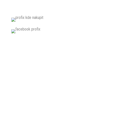
ZÁVITOVÉ TYČE METRICKÉ
DIN975
ZÁVITOVÉ TYČE NEREZOVÉ A2
ZÁVITOVÉ TYČE TRAPÉZOVÉ
DIN103
ZNAČENIE DREVENÝCH PALIET
ZOŠÍVAČKY NA KARTÓNY