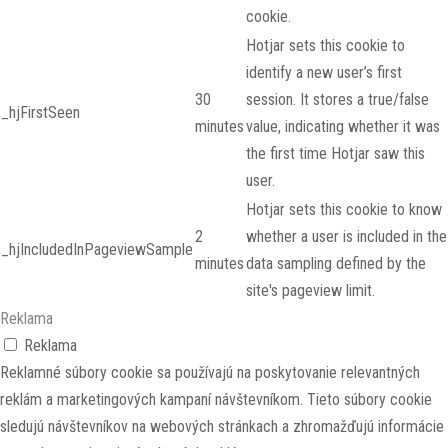
cookie.
Hotjar sets this cookie to
identify a new user’s first
30
session. It stores a true/false
_hjFirstSeen
minutes
value, indicating whether it was
the first time Hotjar saw this
user.
Hotjar sets this cookie to know
2
whether a user is included in the
_hjIncludedInPageviewSample
minutes
data sampling defined by the
site's pageview limit.
Reklama
Reklama
Reklamné súbory cookie sa používajú na poskytovanie relevantných
reklám a marketingových kampaní návštevníkom. Tieto súbory cookie
sledujú návštevníkov na webových stránkach a zhromažďujú informácie