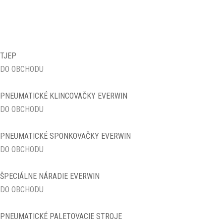
Klampiarské klince v páse
KLINCE BEZ HLAVIČKY (KOLÍČKY)
KLINCE KOTVOVÉ (ANKER)
TJEP
DO OBCHODU
KLINCE LEPENKOVÉ
PNEUMATICKÉ KLINCOVAČKY EVERWIN
KLINCE STAVEBNÉ
DO OBCHODU
KLINCOVAČKY NA KLINCE V
PÁSOCH
PNEUMATICKÉ SPONKOVAČKY EVERWIN
KLINCOVAČKY NA KLINCE VO
DO OBCHODU
ZVITKU
KOLÍČKY
ŠPECIÁLNE NÁRADIE EVERWIN
DO OBCHODU
Kolíčky S600
Kolíčky SK300
PNEUMATICKÉ PALETOVACIE STROJE