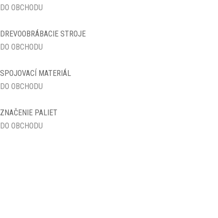
DO OBCHODU
KOMPRESORY SCHNEIDER
DREVOOBRÁBACIE STROJE
KOTVY DO BETÓNU
DO OBCHODU
KRÁTIACE PÍLY
SPOJOVACÍ MATERIÁL
LANKÁ NA ZAVESENIE
KLINCOVAČIEK
DO OBCHODU
LEPIACE PÁSKY
ZNAČENIE PALIET
LISOVANÉ PALETOVÉ KOCKY
DO OBCHODU
LISY NA ČALÚNENIE
MANIPULÁTORY A OTÁČAČE
MATICE 6-hranné DIN934
MATICE 6-hranné DIN934
KLINCOVAČKY MAX
NEREZOVÉ