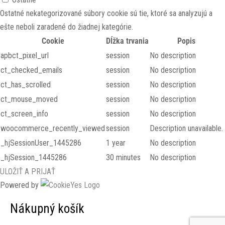
Ostatné nekategorizované súbory cookie sú tie, ktoré sa analyzujú a
ešte neboli zaradené do žiadnej kategórie.
Cookie
Dĺžka trvania
Popis
apbct_pixel_url
session
No description
ct_checked_emails
session
No description
ct_has_scrolled
session
No description
ct_mouse_moved
session
No description
ct_screen_info
session
No description
woocommerce_recently_viewed
session
Description unavailable.
_hjSessionUser_1445286
1 year
No description
_hjSession_1445286
30 minutes
No description
ULOŽIŤ A PRIJAŤ
Powered by
Nákupný košík