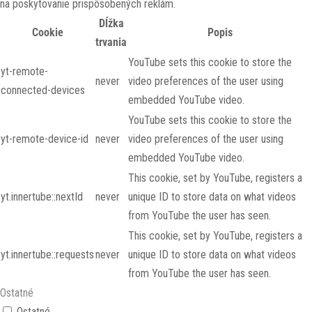
na poskytovanie prispôsobených reklám.
Dĺžka
Cookie
Popis
trvania
YouTube sets this cookie to store the
yt-remote-
never
video preferences of the user using
connected-devices
embedded YouTube video.
YouTube sets this cookie to store the
yt-remote-device-id
never
video preferences of the user using
embedded YouTube video.
This cookie, set by YouTube, registers a
yt.innertube::nextId
never
unique ID to store data on what videos
from YouTube the user has seen.
This cookie, set by YouTube, registers a
yt.innertube::requests
never
unique ID to store data on what videos
from YouTube the user has seen.
Ostatné
Ostatné