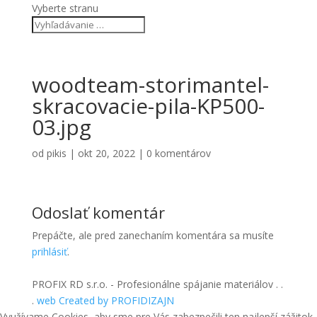
Vyberte stranu
woodteam-storimantel-
skracovacie-pila-KP500-
03.jpg
od
pikis
|
okt 20, 2022
|
0 komentárov
Odoslať komentár
Prepáčte, ale pred zanechaním komentára sa musíte
prihlásiť
.
PROFIX RD s.r.o. - Profesionálne spájanie materiálov . .
.
web Created by PROFIDIZAJN
Využívame Cookies, aby sme pre Vás zabezpečili ten najlepší zážitok