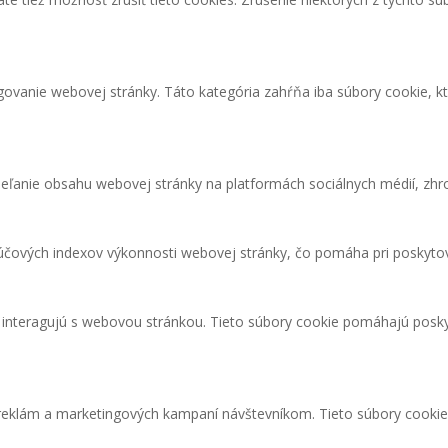
ovanie webovej stránky. Táto kategória zahŕňa iba súbory cookie, k
eľanie obsahu webovej stránky na platformách sociálnych médií, zhro
čových indexov výkonnosti webovej stránky, čo pomáha pri poskytova
i interagujú s webovou stránkou. Tieto súbory cookie pomáhajú posky
 reklám a marketingových kampaní návštevníkom. Tieto súbory cooki