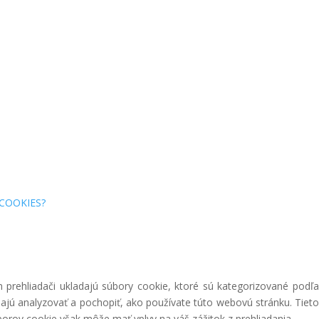
COOKIES?
prehliadači ukladajú súbory cookie, ktoré sú kategorizované podľa
ajú analyzovať a pochopiť, ako používate túto webovú stránku. Tieto
borov cookie však môže mať vplyv na váš zážitok z prehliadania.