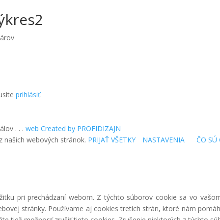
ýkres2
árov
usíte
prihlásiť
.
lov . . .
web Created by PROFIDIZAJN
 z našich webových stránok.
PRIJAŤ VŠETKY
NASTAVENIA
ČO SÚ 
itku pri prechádzaní webom. Z týchto súborov cookie sa vo vašom 
ebovej stránky. Používame aj cookies tretích strán, ktoré nám pomáh
e tiež možnosť zrušiť tieto cookies. Zrušenie niektorých z týchto sú