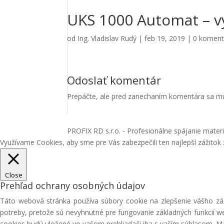
UKS 1000 Automat – v
od
Ing. Vladislav Rudý
|
feb 19, 2019
|
0 koment
Odoslať komentár
Prepáčte, ale pred zanechaním komentára sa m
PROFIX RD s.r.o. - Profesionálne spájanie materiá
Využívame Cookies, aby sme pre Vás zabezpečili ten najlepší zážitok
Close
Prehľad ochrany osobných údajov
Táto webová stránka používa súbory cookie na zlepšenie vášho záž
potreby, pretože sú nevyhnutné pre fungovanie základných funkcií w
cookies budú uložené vo vašom prehliadači iba s vaším súhlasom. Mát