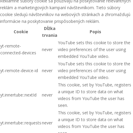
Reklamné súbory cookie sa používajú na poskytovanie relevantných
reklám a marketingových kampaní návštevníkom. Tieto súbory
cookie sledujú návštevníkov na webových stránkach a zhromažďujú
informácie na poskytovanie prispôsobených reklám.
Dĺžka
Cookie
Popis
trvania
YouTube sets this cookie to store the
yt-remote-
never
video preferences of the user using
connected-devices
embedded YouTube video.
YouTube sets this cookie to store the
yt-remote-device-id
never
video preferences of the user using
embedded YouTube video.
This cookie, set by YouTube, registers
a unique ID to store data on what
yt.innertube::nextId
never
videos from YouTube the user has
seen.
This cookie, set by YouTube, registers
a unique ID to store data on what
yt.innertube::requests
never
videos from YouTube the user has