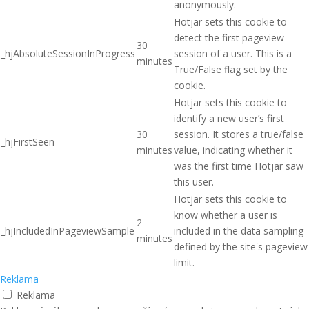
anonymously.
Hotjar sets this cookie to
detect the first pageview
30
_hjAbsoluteSessionInProgress
session of a user. This is a
minutes
True/False flag set by the
cookie.
Hotjar sets this cookie to
identify a new user’s first
30
session. It stores a true/false
_hjFirstSeen
minutes
value, indicating whether it
was the first time Hotjar saw
this user.
Hotjar sets this cookie to
know whether a user is
2
_hjIncludedInPageviewSample
included in the data sampling
minutes
defined by the site's pageview
limit.
Reklama
Reklama