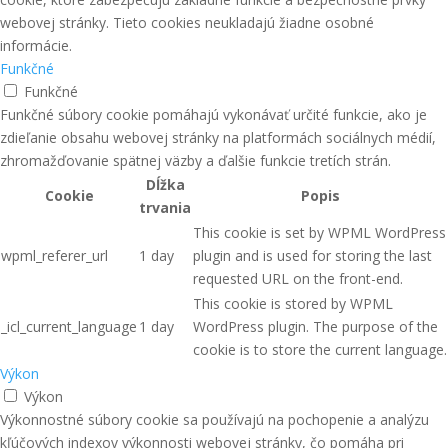
webovej stránky. Tieto cookies neukladajú žiadne osobné
informácie.
Funkčné
Funkčné
Funkčné súbory cookie pomáhajú vykonávať určité funkcie, ako je
zdieľanie obsahu webovej stránky na platformách sociálnych médií,
zhromažďovanie spätnej väzby a ďalšie funkcie tretích strán.
Dĺžka
Cookie
Popis
trvania
This cookie is set by WPML WordPress
wpml_referer_url
1 day
plugin and is used for storing the last
requested URL on the front-end.
This cookie is stored by WPML
_icl_current_language
1 day
WordPress plugin. The purpose of the
cookie is to store the current language.
Výkon
Výkon
Výkonnostné súbory cookie sa používajú na pochopenie a analýzu
kľúčových indexov výkonnosti webovej stránky, čo pomáha pri