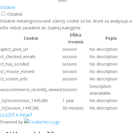
seen.
Ostatné
Ostatné
Ostatné nekategorizované súbory cookie sú tie, ktoré sa analyzujú a
ešte neboli zaradené do žiadnej kategórie.
Dĺžka
Cookie
Popis
trvania
apbct_pixel_url
session
No description
ct_checked_emails
session
No description
ct_has_scrolled
session
No description
ct_mouse_moved
session
No description
ct_screen_info
session
No description
Description
woocommerce_recently_viewed
session
unavailable.
_hjSessionUser_1445286
1 year
No description
_hjSession_1445286
30 minutes
No description
ULOŽIŤ A PRIJAŤ
Powered by