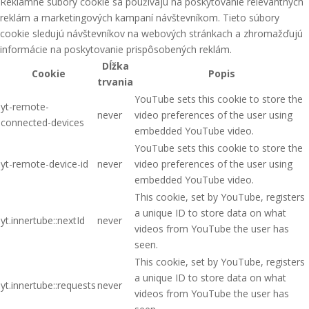
Reklamné súbory cookie sa používajú na poskytovanie relevantných
reklám a marketingových kampaní návštevníkom. Tieto súbory
cookie sledujú návštevníkov na webových stránkach a zhromažďujú
informácie na poskytovanie prispôsobených reklám.
Dĺžka
Cookie
Popis
trvania
YouTube sets this cookie to store the
yt-remote-
never
video preferences of the user using
connected-devices
embedded YouTube video.
YouTube sets this cookie to store the
yt-remote-device-id
never
video preferences of the user using
embedded YouTube video.
This cookie, set by YouTube, registers
a unique ID to store data on what
yt.innertube::nextId
never
videos from YouTube the user has
seen.
This cookie, set by YouTube, registers
a unique ID to store data on what
yt.innertube::requests
never
videos from YouTube the user has