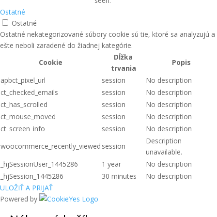
seen.
Ostatné
Ostatné
Ostatné nekategorizované súbory cookie sú tie, ktoré sa analyzujú a
ešte neboli zaradené do žiadnej kategórie.
Dĺžka
Cookie
Popis
trvania
apbct_pixel_url
session
No description
ct_checked_emails
session
No description
ct_has_scrolled
session
No description
ct_mouse_moved
session
No description
ct_screen_info
session
No description
Description
woocommerce_recently_viewed
session
unavailable.
_hjSessionUser_1445286
1 year
No description
_hjSession_1445286
30 minutes
No description
ULOŽIŤ A PRIJAŤ
Powered by