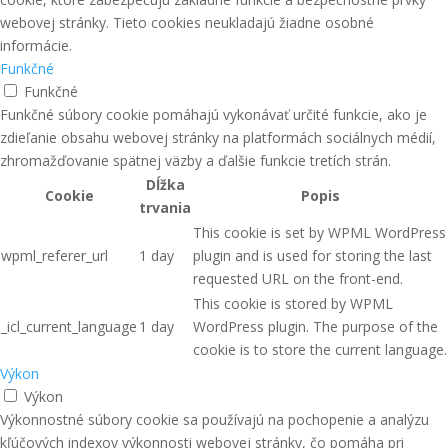
webovej stránky. Tieto cookies neukladajú žiadne osobné
informácie.
Funkčné
Funkčné
Funkčné súbory cookie pomáhajú vykonávať určité funkcie, ako je
zdieľanie obsahu webovej stránky na platformách sociálnych médií,
zhromažďovanie spätnej väzby a ďalšie funkcie tretích strán.
Dĺžka
Cookie
Popis
trvania
This cookie is set by WPML WordPress
wpml_referer_url
1 day
plugin and is used for storing the last
requested URL on the front-end.
This cookie is stored by WPML
_icl_current_language
1 day
WordPress plugin. The purpose of the
cookie is to store the current language.
Výkon
Výkon
Výkonnostné súbory cookie sa používajú na pochopenie a analýzu
kľúčových indexov výkonnosti webovej stránky, čo pomáha pri