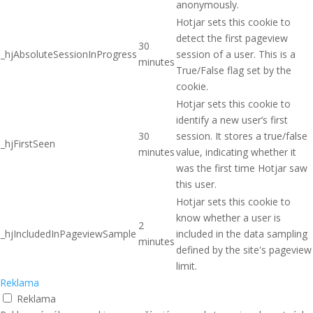
anonymously.
Hotjar sets this cookie to
detect the first pageview
30
_hjAbsoluteSessionInProgress
session of a user. This is a
minutes
True/False flag set by the
cookie.
Hotjar sets this cookie to
identify a new user’s first
30
session. It stores a true/false
_hjFirstSeen
minutes
value, indicating whether it
was the first time Hotjar saw
this user.
Hotjar sets this cookie to
know whether a user is
2
_hjIncludedInPageviewSample
included in the data sampling
minutes
defined by the site's pageview
limit.
Reklama
Reklama