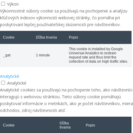
Výkon
Výkonnostné súbory cookie sa používajú na pochopenie a analýzu
kľúčových indexov výkonnosti webovej stránky, čo pomáha pri
poskytovaní lepšej používateľskej skúsenosti pre návštevníkov.
Cookie
Dĺžka trvania
Popis
This cookie is installed by Google
Universal Analytics to restrain
_gat
1 minute
request rate and thus limit the
collection of data on high traffic sites.
Analytické
Analytické
Analytické cookies sa používajú na pochopenie toho, ako návštevníci
interagujú s webovou stránkou. Tieto súbory cookie pomáhajú
poskytovať informácie o metrikách, ako je počet návštevníkov, miera
odchodov, zdroj návštevnosti atď.
Dĺžka
Cookie
Popis
trvania