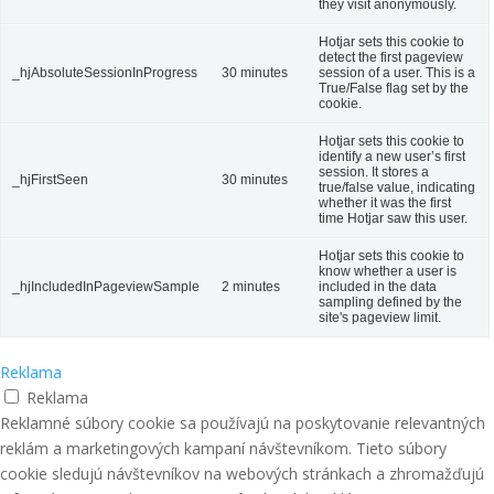
they visit anonymously.
Hotjar sets this cookie to
detect the first pageview
_hjAbsoluteSessionInProgress
30 minutes
session of a user. This is a
True/False flag set by the
cookie.
Hotjar sets this cookie to
identify a new user’s first
session. It stores a
_hjFirstSeen
30 minutes
true/false value, indicating
whether it was the first
time Hotjar saw this user.
Hotjar sets this cookie to
know whether a user is
_hjIncludedInPageviewSample
2 minutes
included in the data
sampling defined by the
site's pageview limit.
Reklama
Reklama
Reklamné súbory cookie sa používajú na poskytovanie relevantných
reklám a marketingových kampaní návštevníkom. Tieto súbory
cookie sledujú návštevníkov na webových stránkach a zhromažďujú