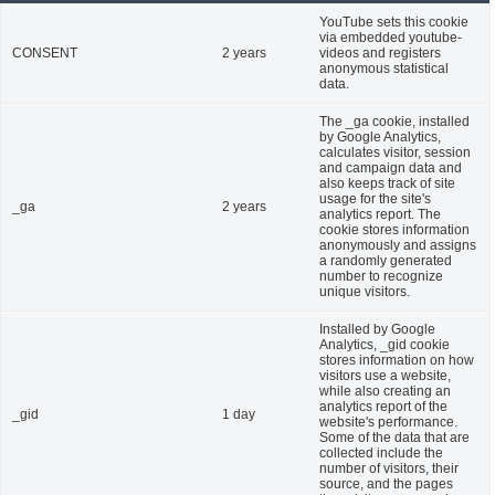
YouTube sets this cookie
via embedded youtube-
CONSENT
2 years
videos and registers
anonymous statistical
data.
The _ga cookie, installed
by Google Analytics,
calculates visitor, session
and campaign data and
also keeps track of site
usage for the site's
_ga
2 years
analytics report. The
cookie stores information
anonymously and assigns
a randomly generated
number to recognize
unique visitors.
Installed by Google
Analytics, _gid cookie
stores information on how
visitors use a website,
while also creating an
analytics report of the
_gid
1 day
website's performance.
Some of the data that are
collected include the
number of visitors, their
source, and the pages