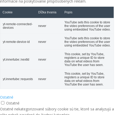
informácie na poskytovanie prispôsobených reklám.
Cookie
Dĺžka trvania
Popis
YouTube sets this cookie to store
yt-remote-connected-
never
the video preferences of the user
devices
using embedded YouTube video.
YouTube sets this cookie to store
yt-remote-device-id
never
the video preferences of the user
using embedded YouTube video.
This cookie, set by YouTube,
registers a unique ID to store
yt.innertube::nextId
never
data on what videos from
YouTube the user has seen.
This cookie, set by YouTube,
registers a unique ID to store
yt.innertube::requests
never
data on what videos from
YouTube the user has seen.
Ostatné
Ostatné
Ostatné nekategorizované súbory cookie sú tie, ktoré sa analyzujú a
ešte neboli zaradené do žiadnej kategórie.