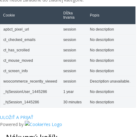
Dĺžka
Cookie
Popis
trvania
apbct_pixel_url
session
No description
ct_checked_emails
session
No description
ct_has_scrolled
session
No description
ct_mouse_moved
session
No description
ct_screen_info
session
No description
woocommerce_recently_viewed
session
Description unavailable.
_hjSessionUser_1445286
1 year
No description
_hjSession_1445286
30 minutes
No description
ULOŽIŤ A PRIJAŤ
Powered by