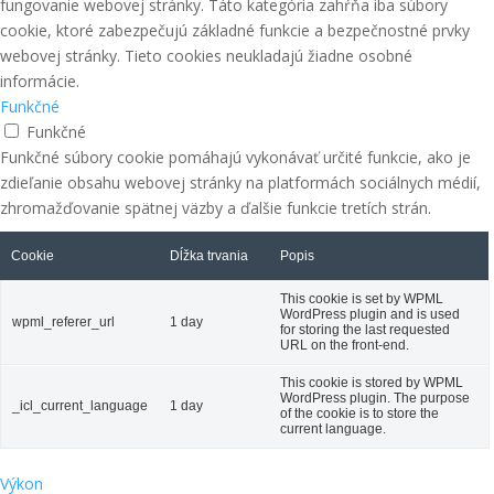
fungovanie webovej stránky. Táto kategória zahŕňa iba súbory
cookie, ktoré zabezpečujú základné funkcie a bezpečnostné prvky
webovej stránky. Tieto cookies neukladajú žiadne osobné
informácie.
Funkčné
Funkčné
Funkčné súbory cookie pomáhajú vykonávať určité funkcie, ako je
zdieľanie obsahu webovej stránky na platformách sociálnych médií,
zhromažďovanie spätnej väzby a ďalšie funkcie tretích strán.
Cookie
Dĺžka trvania
Popis
This cookie is set by WPML
WordPress plugin and is used
wpml_referer_url
1 day
for storing the last requested
URL on the front-end.
This cookie is stored by WPML
WordPress plugin. The purpose
_icl_current_language
1 day
of the cookie is to store the
current language.
Výkon