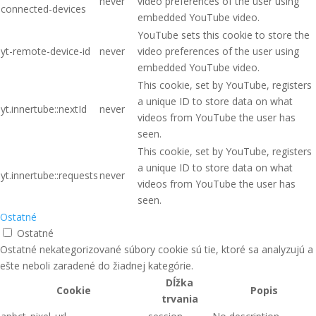
never
video preferences of the user using
connected-devices
embedded YouTube video.
YouTube sets this cookie to store the
yt-remote-device-id
never
video preferences of the user using
embedded YouTube video.
This cookie, set by YouTube, registers
a unique ID to store data on what
yt.innertube::nextId
never
videos from YouTube the user has
seen.
This cookie, set by YouTube, registers
a unique ID to store data on what
yt.innertube::requests
never
videos from YouTube the user has
seen.
Ostatné
Ostatné
Ostatné nekategorizované súbory cookie sú tie, ktoré sa analyzujú a
ešte neboli zaradené do žiadnej kategórie.
Dĺžka
Cookie
Popis
trvania