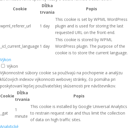
Dĺžka
Cookie
Popis
trvania
This cookie is set by WPML WordPress
wpml_referer_url
1 day
plugin and is used for storing the last
requested URL on the front-end.
This cookie is stored by WPML
_icl_current_language
1 day
WordPress plugin. The purpose of the
cookie is to store the current language.
Výkon
Výkon
Výkonnostné súbory cookie sa používajú na pochopenie a analýzu
kľúčových indexov výkonnosti webovej stránky, čo pomáha pri
poskytovaní lepšej používateľskej skúsenosti pre návštevníkov.
Dĺžka
Cookie
Popis
trvania
This cookie is installed by Google Universal Analytics
1
_gat
to restrain request rate and thus limit the collection
minute
of data on high traffic sites.
Analytické