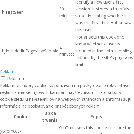
identify a new user’s first
30
session. It stores a true/false
_hjFirstSeen
minutes
value, indicating whether it
was the first time Hotjar saw
this user.
Hotjar sets this cookie to
know whether a user is
2
_hjIncludedInPageviewSample
included in the data sampling
minutes
defined by the site's pageview
limit.
Reklama
Reklama
Reklamné súbory cookie sa používajú na poskytovanie relevantných
reklám a marketingových kampaní návštevníkom. Tieto súbory
cookie sledujú návštevníkov na webových stránkach a zhromažďujú
informácie na poskytovanie prispôsobených reklám.
Dĺžka
Cookie
Popis
trvania
YouTube sets this cookie to store the
yt-remote-