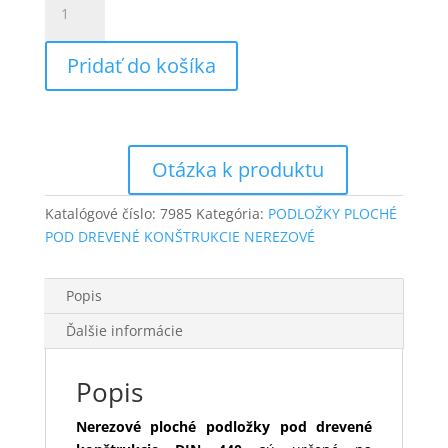
LEPIACE PÁSKY
Podložka
M5
LISOVANÉ PALETOVÉ KOCKY
Pridať do košíka
nerezová
LISY NA ČALÚNENIE
A2,
DIN440
MANIPULÁTORY A OTÁČAČE
(bal.200ks)
MATICE 6-hranné DIN934
MATICE 6-hranné DIN934
NEREZOVÉ
Katalógové číslo:
7985
Kategória:
PODLOŽKY PLOCHÉ
POD DREVENÉ KONŠTRUKCIE NEREZOVÉ
MECHANICKÉ SPONKOVAČKY
MERACIE A PREVÍJACIE STROJE
Popis
NAPÍNAČE NA (PP), (PET) A (PES)
Ďalšie informácie
PÁSKY
NARÁŽACIE MATICE
Popis
NARÁŽACIE MATICE PRE RUČNÉ
Nerezové ploché podložky pod drevené
NABÍJANIE