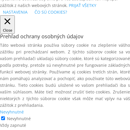
SPONY A KOLÍČKY
zážitok z našich webových stránok.
PRIJAŤ VŠETKY
NASTAVENIA
ČO SÚ COOKIES?
SPONY kartonážne 35
SPONY PRIEMYSELNÉ
Close
STAVEBNÉ SKRUTKY
Prehľad ochrany osobných údajov
Táto webová stránka používa súbory cookie na zlepšenie vášho
STAVEBNÉ SKRUTKY S
TANIEROVOU HLAVOU
zážitku pri prechádzaní webom. Z týchto súborov cookie sa vo
vašom prehliadači ukladajú súbory cookie, ktoré sú kategorizované
STAVEBNÉ SKRUTKY SO
podľa potreby, pretože sú nevyhnutné pre fungovanie základných
ZÁPUSTNOU HLAVOU
funkcií webovej stránky. Používame aj cookies tretích strán, ktoré
STOJANOVÉ ODVÍJAČKY
nám pomáhajú analyzovať a pochopiť, ako používate túto webovú
stránku. Tieto cookies budú uložené vo vašom prehliadači iba s
STOJANY PRE ŠIJACIE STROJE
vaším súhlasom. Máte tiež možnosť zrušiť tieto cookies. Zrušenie
STOLIČKY PRE PRACOVNÍKOV
niektorých z týchto súborov cookie však môže mať vplyv na váš
zážitok z prehliadania.
STOLY PRE VÝROBU ŽALÚZIÍ
Nevyhnutné
Nevyhnutné
STRIHACIE ZARIADENIA
Vždy zapnuté