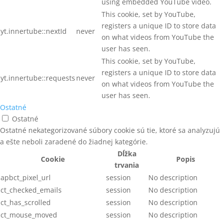
using embedded YouTube video.
This cookie, set by YouTube,
registers a unique ID to store data
yt.innertube::nextId
never
on what videos from YouTube the
user has seen.
This cookie, set by YouTube,
registers a unique ID to store data
yt.innertube::requests
never
on what videos from YouTube the
user has seen.
Ostatné
Ostatné
Ostatné nekategorizované súbory cookie sú tie, ktoré sa analyzujú
a ešte neboli zaradené do žiadnej kategórie.
Dĺžka
Cookie
Popis
trvania
apbct_pixel_url
session
No description
ct_checked_emails
session
No description
ct_has_scrolled
session
No description
ct_mouse_moved
session
No description