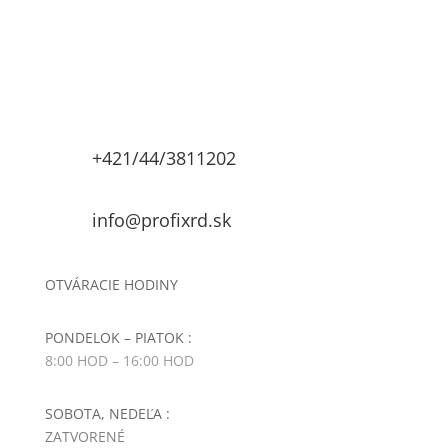
DREVENÉ KONŠTRUKCIE
POLYESTEROVÉ PÁSKY (PET)
POLYPROPYLENOVÉ PÁSKY (PP)
PRIEMYSELNÉ SPOJOVAČE
+421/44/3811202
Prievlakové kotvy
PRÍSLUŠENSTVO
info@profixrd.sk
ROZMIETACIE PÍLY FLS
RUČNÉ NÁRADIE
OTVÁRACIE HODINY
SÁDROKARTÓNOVÉ
PONDELOK – PIATOK :
SADY NA ZAVESENIE
8:00 HOD – 16:00 HOD
KLINCOVAČIEK K PALETOVACÍM
STOLOM
SOBOTA, NEDEĽA :
SKRUTKO-KLINCE
ZATVORENÉ