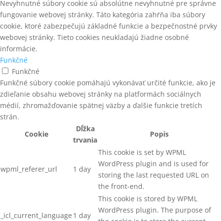
STROJE NA VÝROBU PALIET
Nevyhnutné súbory cookie sú absolútne nevyhnutné pre správne
fungovanie webovej stránky. Táto kategória zahŕňa iba súbory
TEXTILNÉ PÁSKY (PES)
cookie, ktoré zabezpečujú základné funkcie a bezpečnostné prvky
webovej stránky. Tieto cookies neukladajú žiadne osobné
Trapézové tyče - C15
informácie.
UŤAHOVAČKY SKRUTIEK
Funkčné
Funkčné
VYPAĽOVACIE PRÍSTROJE
Funkčné súbory cookie pomáhajú vykonávať určité funkcie, ako je
zdieľanie obsahu webovej stránky na platformách sociálnych
ZÁVITOVÉ TYČE
médií, zhromažďovanie spätnej väzby a ďalšie funkcie tretích
ZÁVITOVÉ TYČE - pevnostná
strán.
trieda 4.8
Dĺžka
Cookie
Popis
trvania
ZÁVITOVÉ TYČE - pevnostná
trieda 8.8
This cookie is set by WPML
WordPress plugin and is used for
ZÁVITOVÉ TYČE METRICKÉ
wpml_referer_url
1 day
DIN975
storing the last requested URL on
the front-end.
ZÁVITOVÉ TYČE NEREZOVÉ A2
This cookie is stored by WPML
WordPress plugin. The purpose of
ZÁVITOVÉ TYČE TRAPÉZOVÉ
_icl_current_language
1 day
DIN103