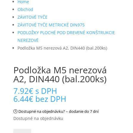
Home
KLINCE STAVEBNÉ
Obchod
ZÁVITOVÉ TYČE
KLINCOVAČKY NA KLINCE V
PÁSOCH
ZÁVITOVÉ TYČE METRICKÉ DIN975
PODLOŽKY PLOCHÉ POD DREVENÉ KONŠTRUKCIE
KLINCOVAČKY NA KLINCE VO
ZVITKU
NEREZOVÉ
Podložka M5 nerezová A2, DIN440 (bal.200ks)
KOLÍČKY
Kolíčky S600
Podložka M5 nerezová
Kolíčky SK300
A2, DIN440 (bal.200ks)
KOMPRESORY SCHNEIDER
7.92
€
s DPH
6.44
€
bez DPH
KOTVY DO BETÓNU
KRÁTIACE PÍLY
🕒
Dostupné na objednávku? – dodanie do 7 dní
Dostupné na objednávku
LANKÁ NA ZAVESENIE
KLINCOVAČIEK
množstvo