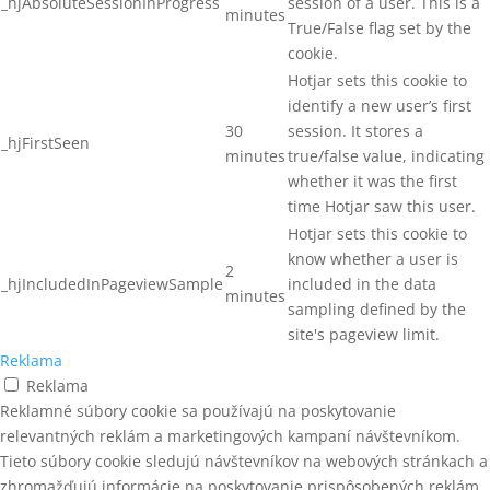
_hjAbsoluteSessionInProgress
session of a user. This is a
minutes
True/False flag set by the
cookie.
Hotjar sets this cookie to
identify a new user’s first
30
session. It stores a
_hjFirstSeen
minutes
true/false value, indicating
whether it was the first
time Hotjar saw this user.
Hotjar sets this cookie to
know whether a user is
2
_hjIncludedInPageviewSample
included in the data
minutes
sampling defined by the
site's pageview limit.
Reklama
Reklama
Reklamné súbory cookie sa používajú na poskytovanie
relevantných reklám a marketingových kampaní návštevníkom.
Tieto súbory cookie sledujú návštevníkov na webových stránkach a
zhromažďujú informácie na poskytovanie prispôsobených reklám.