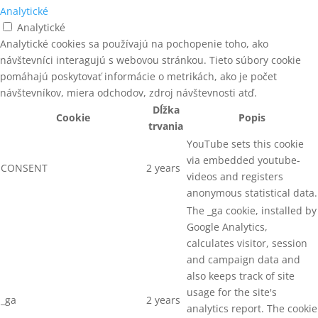
Analytické
TEXTILNÉ PÁSKY (PES)
Analytické
Trapézové tyče - C15
Analytické cookies sa používajú na pochopenie toho, ako
návštevníci interagujú s webovou stránkou. Tieto súbory cookie
UŤAHOVAČKY SKRUTIEK
pomáhajú poskytovať informácie o metrikách, ako je počet
návštevníkov, miera odchodov, zdroj návštevnosti atď.
VYPAĽOVACIE PRÍSTROJE
Dĺžka
Cookie
Popis
ZÁVITOVÉ TYČE
trvania
YouTube sets this cookie
ZÁVITOVÉ TYČE - pevnostná
trieda 4.8
via embedded youtube-
CONSENT
2 years
videos and registers
ZÁVITOVÉ TYČE - pevnostná
anonymous statistical data.
trieda 8.8
The _ga cookie, installed by
ZÁVITOVÉ TYČE METRICKÉ
Google Analytics,
DIN975
calculates visitor, session
and campaign data and
ZÁVITOVÉ TYČE NEREZOVÉ A2
also keeps track of site
ZÁVITOVÉ TYČE TRAPÉZOVÉ
usage for the site's
DIN103
_ga
2 years
analytics report. The cookie