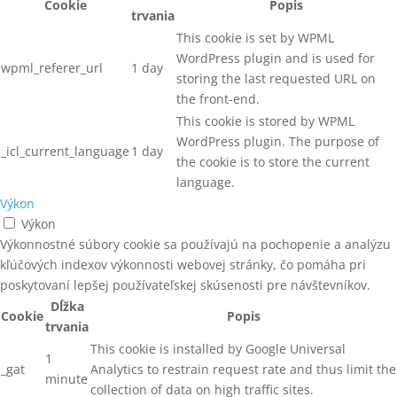
Cookie
Popis
trvania
SPONY kartonážne 35
ZNAČENIE DREVENÝCH PALIET
This cookie is set by WPML
SPONY PRIEMYSELNÉ
WordPress plugin and is used for
ZOŠÍVAČKY NA KARTÓNY
wpml_referer_url
1 day
storing the last requested URL on
STAVEBNÉ SKRUTKY
the front-end.
STAVEBNÉ SKRUTKY S
This cookie is stored by WPML
TANIEROVOU HLAVOU
WordPress plugin. The purpose of
_icl_current_language
1 day
the cookie is to store the current
STAVEBNÉ SKRUTKY SO
ZÁPUSTNOU HLAVOU
language.
Výkon
STOJANOVÉ ODVÍJAČKY
Výkon
Výkonnostné súbory cookie sa používajú na pochopenie a analýzu
STOJANY PRE ŠIJACIE STROJE
kľúčových indexov výkonnosti webovej stránky, čo pomáha pri
STOLIČKY PRE PRACOVNÍKOV
poskytovaní lepšej používateľskej skúsenosti pre návštevníkov.
Dĺžka
STOLY PRE VÝROBU ŽALÚZIÍ
Cookie
Popis
trvania
STRIHACIE ZARIADENIA
This cookie is installed by Google Universal
1
_gat
Analytics to restrain request rate and thus limit the
minute
STROJE NA VÝROBU PALIET
collection of data on high traffic sites.