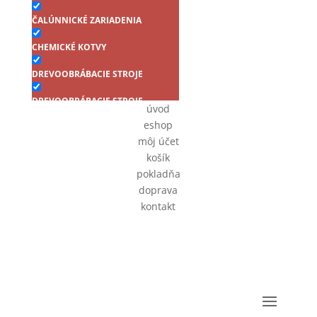
ČALÚNNICKÉ ZARIADENIA
CHEMICKÉ KOTVY
DREVOOBRÁBACIE STROJE
DREVOOBRÁBACIE STROJE
úvod
eshop
Farmárske skrutky samovrtné
RAL s EPDM podložkou (6hr.
môj účet
hlava)
košík
pokladňa
FINIŠOVACIE KLINCOVAČKY
doprava
FÓLIE
kontakt
Klampiarské klince v páse
KLINCE BEZ HLAVIČKY (KOLÍČKY)
KLINCE KOTVOVÉ (ANKER)
KLINCE LEPENKOVÉ