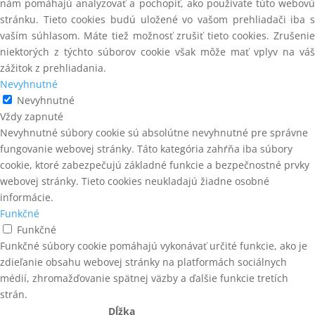
nám pomáhajú analyzovať a pochopiť, ako používate túto webovú
STROJE NA VÝROBU PALIET
stránku. Tieto cookies budú uložené vo vašom prehliadači iba s
SPONKOVAČKY NA STREDNÉ A
TEXTILNÉ PÁSKY (PES)
HRUBÉ SPONY
vaším súhlasom. Máte tiež možnosť zrušiť tieto cookies. Zrušenie
niektorých z týchto súborov cookie však môže mať vplyv na váš
Trapézové tyče - C15
SPONKOVAČKY NA TENKÉ SPONY
zážitok z prehliadania.
UŤAHOVAČKY SKRUTIEK
Nevyhnutné
SPONY
Nevyhnutné
VYPAĽOVACIE PRÍSTROJE
SPONY 14
Vždy zapnuté
Nevyhnutné súbory cookie sú absolútne nevyhnutné pre správne
ZÁVITOVÉ TYČE
SPONY 140
fungovanie webovej stránky. Táto kategória zahŕňa iba súbory
ZÁVITOVÉ TYČE - pevnostná
cookie, ktoré zabezpečujú základné funkcie a bezpečnostné prvky
SPONY 16 (155)
trieda 4.8
webovej stránky. Tieto cookies neukladajú žiadne osobné
SPONY 180
informácie.
ZÁVITOVÉ TYČE - pevnostná
trieda 8.8
Funkčné
SPONY 380
Funkčné
ZÁVITOVÉ TYČE METRICKÉ
Funkčné súbory cookie pomáhajú vykonávať určité funkcie, ako je
DIN975
SPONY 90
zdieľanie obsahu webovej stránky na platformách sociálnych
ZÁVITOVÉ TYČE NEREZOVÉ A2
SPONY 92
médií, zhromažďovanie spätnej väzby a ďalšie funkcie tretích
strán.
ZÁVITOVÉ TYČE TRAPÉZOVÉ
SPONY A KOLÍČKY
Dĺžka
DIN103