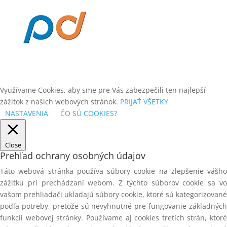
SPONY A KOLÍČKY
INDUSTRY - na vzdušniku so
sušičkou
SPONY kartonážne 35
SKRUTKY NA TESÁRSKE KOVANIE
SPONY PRIEMYSELNÉ
SKRUTKY NEREZOVÉ TERASOVÉ
STAVEBNÉ SKRUTKY
SKRUTKY SÁDROKARTONOVÉ A
FERMACELL V PÁSE
STAVEBNÉ SKRUTKY S
TANIEROVOU HLAVOU
Využívame Cookies, aby sme pre Vás zabezpečili ten najlepší
SKRUTKY UNIVERZÁLNE
zážitok z našich webových stránok.
PRIJAŤ VŠETKY
záp.hlava, čiastočný závit, žltý
STAVEBNÉ SKRUTKY SO
zinok,TORX
NASTAVENIA
ČO SÚ COOKIES?
ZÁPUSTNOU HLAVOU
ŠPECIÁLNE NÁRADIE
STOJANOVÉ ODVÍJAČKY
Close
ŠPECIÁLNE PRÍSTROJE
STOJANY PRE ŠIJACIE STROJE
Prehľad ochrany osobných údajov
ŠPECIÁLNE SPOJOVAČE
Táto webová stránka používa súbory cookie na zlepšenie vášho
STOLIČKY PRE PRACOVNÍKOV
zážitku pri prechádzaní webom. Z týchto súborov cookie sa vo
ŠPIRÁLOVÉ HADICE
STOLY PRE VÝROBU ŽALÚZIÍ
vašom prehliadači ukladajú súbory cookie, ktoré sú kategorizované
podľa potreby, pretože sú nevyhnutné pre fungovanie základných
SPONA TYP 11
STRIHACIE ZARIADENIA
funkcií webovej stránky. Používame aj cookies tretích strán, ktoré
SPONA TYP 53