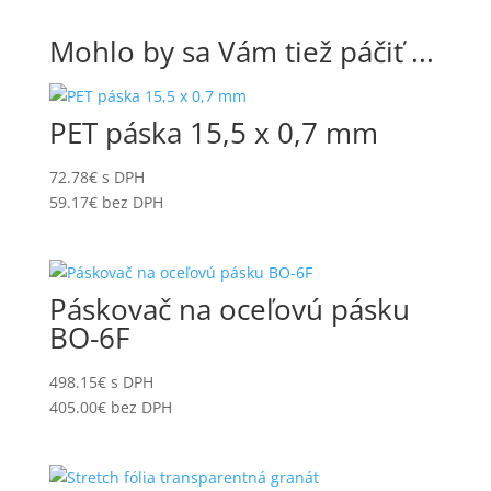
STROJOVÉ NARÁŽANIE
PLYNOVÉ BOMBIČKY
Mohlo by sa Vám tiež páčiť ...
NARÁŽACIE MATICE V PÁSE
PLYNOVÉ KLINCOVAČKY
Nezaradené
PLYNOVÉ KLINCOVAČKY TJEP
PET páska 15,5 x 0,7 mm
OBALOVÝ MATERIÁL
PLYNOVÉ KOLÍKOVAČKY
72.78
€
s DPH
ODVÍJAČE A VOZÍKY
PLYNOVÉ SPONKOVAČKY
59.17
€
bez DPH
PALETOVACIE MONTÁŽNE STOLY
PNEUMATICKÉ KLINCOVAČKY A
SPONKOVAČKY EVERWIN
PALETOVÉ PRÍREZY
PNEUMATICKÉ KLINCOVAČKY
Páskovač na oceľovú pásku
PALETOVÉ REZIVO
MAX
BO-6F
PALETOVÉ REZIVO
PNEUMATICKÉ MONTÁŽNE
ČALÚNNICKÉ STOLY
498.15
€
s DPH
PÁSKOVAČE A NAPÍNAČE
405.00
€
bez DPH
PODLOŽKY PLOCHÉ POD
DREVENÉ KONŠTRUKCIE
PÁSKOVAČE NA (PP) A (PET)
NEREZOVÉ
PÁSKU
PODLOŽKY PLOCHÉ PRE
PÁSKOVAČE NA OCEĽOVÚ PÁSKU