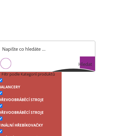
Hledat
Filtr podle Kategorií produktů
BALANCERY
DŘEVOOBRÁBĚCÍ STROJE
DŘEVOOBRÁBĚCÍ STROJE
FINÁLNÍ HŘEBÍKOVAČKY