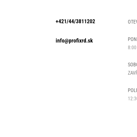
+421/44/3811202
OTE
POND
info@profixrd.sk
8:00
SOBO
ZAV
POL
12:3