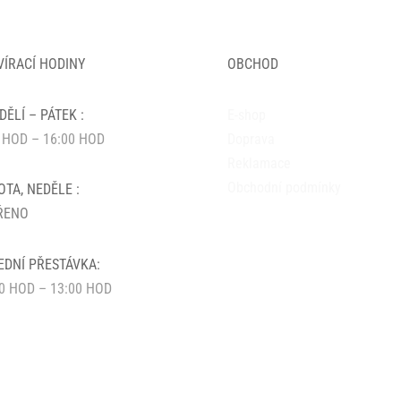
VÍRACÍ HODINY
OBCHOD
ĚLÍ – PÁTEK :
E-shop
 HOD – 16:00 HOD
Doprava
Reklamace
Obchodní podmínky
TA, NEDĚLE :
ŘENO
EDNÍ PŘESTÁVKA:
0 HOD – 13:00 HOD