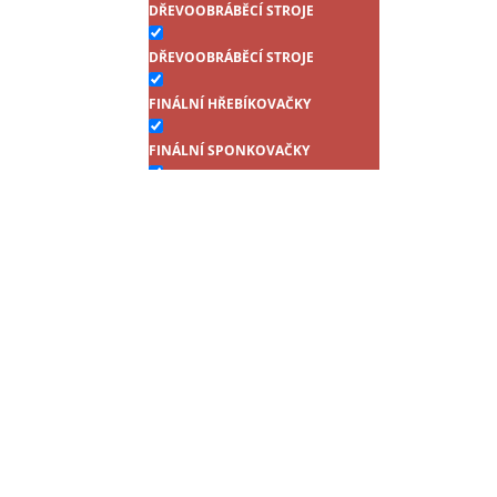
DŘEVOOBRÁBĚCÍ STROJE
DŘEVOOBRÁBĚCÍ STROJE
FINÁLNÍ HŘEBÍKOVAČKY
FINÁLNÍ SPONKOVAČKY
HŘEBÍKOVAČKY
HŘEBÍKOVAČKY PRO HŘEBÍKY V
PÁSU
HŘEBÍKY
HŘEBÍKY BEZ PLYNU
HŘEBÍKY S PLYNEM
KLINCE TYP 34°
KOMPRESORY SCHNEIDER