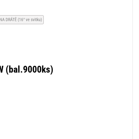
 DRÁTĚ (16° ve svitku)
(
(
W (bal.9000ks)