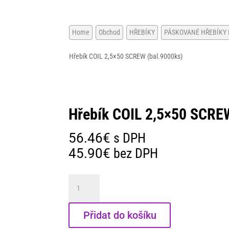
INDUSTRY - na vzdušniku se
sušičkou
STOLY NA OPRAVU PALET
Home
Obchod
HŘEBÍKY
PÁSKOVANÉ HŘEBÍKY NA
STROJE PRO VÝROBU PALET
Hřebík COIL 2,5×50 SCREW (bal.9000ks)
TJEP
VYPALOVACÍ PŘÍSTROJE
Hřebík COIL 2,5×50 SCRE
ZNAČENÍ PALET
56.46
€
s DPH
45.90
€
bez DPH
Hřebík
COIL
2,5x50
Přidat do košíku
SCREW