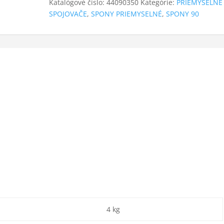
Katalógové číslo:
44090350
Kategórie:
PRIEMYSELNÉ
SPOJOVAČE
,
SPONY PRIEMYSELNÉ
,
SPONY 90
4 kg