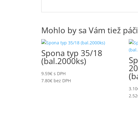
PLYNOVÉ KLINCOVAČKY TJEP
PLYNOVÉ KOLÍKOVAČKY
Mohlo by sa Vám tiež páčiť
PLYNOVÉ SPONKOVAČKY
PNEUMATICKÉ KLINCOVAČKY A
SPONKOVAČKY EVERWIN
Spona typ 35/18
Sp
(bal.2000ks)
PNEUMATICKÉ KLINCOVAČKY
20
MAX
9.59
€
s DPH
(b
PNEUMATICKÉ MONTÁŽNE
7.80
€
bez DPH
ČALÚNNICKÉ STOLY
3.10
PODLOŽKY PLOCHÉ POD
2.52
DREVENÉ KONŠTRUKCIE
NEREZOVÉ
PODLOŽKY PLOCHÉ PRE
DREVENÉ KONŠTRUKCIE
POLYESTEROVÉ PÁSKY (PET)