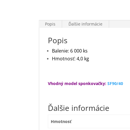
PÁSKOVANÉ KLINCE S D-HLAVOU
NA PAPIERI 34°
PÁSKOVANÉ KLINCE ŠPECIÁLNE
Popis
Ďalšie informácie
PÁSKOVANÉ KLINCE V
Popis
TERMOPLASTE 21°
PÁSKOVANÉ KLINCE VO ZVITKU
Balenie: 6 000 ks
16°
Hmotnosť: 4,0 kg
PÁSOVÉ REZACIE STROJE NA
TKANINY
PENOVÉ FÓLIE
Vhodný model sponkovačky:
SF90/40
Piestové mobilné kompresory
UNIMASTER
Ďalšie informácie
PLASTOVÉ T-KLINCE TITAC
PLYNOVÉ BOMBIČKY
Hmotnosť
PLYNOVÉ KLINCOVAČKY