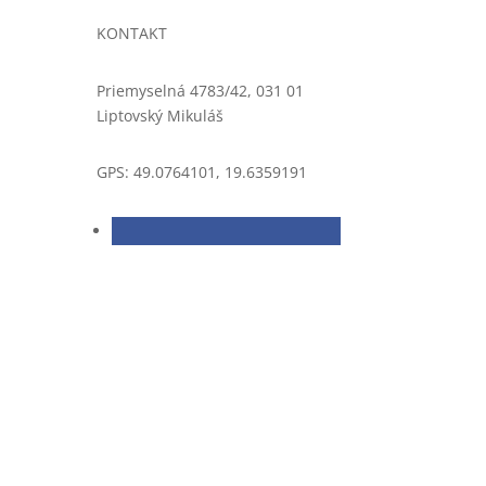
PÁSKOVANÉ KLINCE V
TERMOPLASTE 21°
KONTAKT
PÁSKOVANÉ KLINCE VO ZVITKU
16°
Priemyselná 4783/42, 031 01
Liptovský Mikuláš
PÁSOVÉ REZACIE STROJE NA
TKANINY
GPS: 49.0764101, 19.6359191
PENOVÉ FÓLIE
Piestové mobilné kompresory
UNIMASTER
PLASTOVÉ T-KLINCE TITAC
PLYNOVÉ BOMBIČKY
PLYNOVÉ KLINCOVAČKY
PLYNOVÉ KLINCOVAČKY TJEP
PLYNOVÉ KOLÍKOVAČKY
PLYNOVÉ SPONKOVAČKY