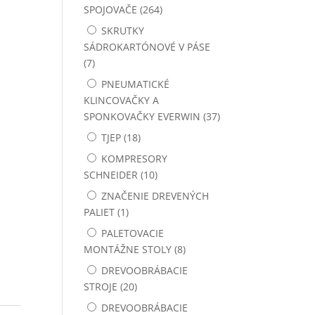
SPOJOVAČE
(264)
Kolíčky S600
SKRUTKY
SÁDROKARTÓNOVÉ V PÁSE
Kolíčky SK300
(7)
KOMPRESORY SCHNEIDER
PNEUMATICKÉ
KLINCOVAČKY A
KOTVY DO BETÓNU
SPONKOVAČKY EVERWIN
(37)
KRÁTIACE PÍLY
TJEP
(18)
LANKÁ NA ZAVESENIE
KOMPRESORY
KLINCOVAČIEK
SCHNEIDER
(10)
LEPIACE PÁSKY
ZNAČENIE DREVENÝCH
PALIET
(1)
LISOVANÉ PALETOVÉ KOCKY
PALETOVACIE
LISY NA ČALÚNENIE
MONTÁŽNE STOLY
(8)
DREVOOBRÁBACIE
MANIPULÁTORY A OTÁČAČE
STROJE
(20)
MATICE 6-hranné DIN934
DREVOOBRÁBACIE