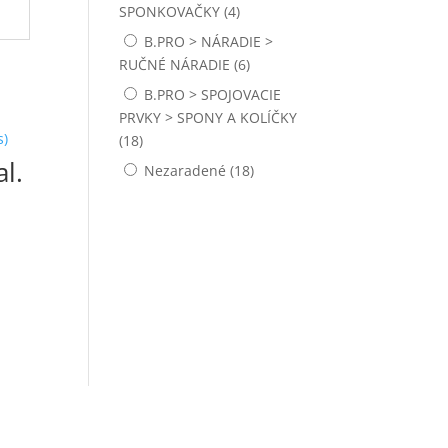
ODVÍJAČE A VOZÍKY
SPONKOVAČKY
(4)
B.PRO > NÁRADIE >
PALETOVACIE MONTÁŽNE STOLY
RUČNÉ NÁRADIE
(6)
PALETOVÉ PRÍREZY
B.PRO > SPOJOVACIE
PRVKY > SPONY A KOLÍČKY
PALETOVÉ REZIVO
(18)
PALETOVÉ REZIVO
l.
Nezaradené
(18)
PÁSKOVAČE A NAPÍNAČE
PÁSKOVAČE NA (PP) A (PET)
PÁSKU
PÁSKOVAČE NA OCEĽOVÚ PÁSKU
PÁSKOVANÉ KLINCE LEPENKOVÉ
PÁSKOVANÉ KLINCE S D-HLAVOU
NA PAPIERI 34°
PÁSKOVANÉ KLINCE ŠPECIÁLNE