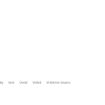
lky
test
Úvod
Videá
Vrátenie tovaru