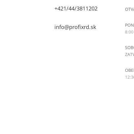
POLYPROPYLENOVÉ PÁSKY (PP)
+421/44/3811202
OTV
PRIEMYSELNÉ SPOJOVAČE
PON
info@profixrd.sk
Prievlakové kotvy
8:00
PRÍSLUŠENSTVO
SOB
ROZMIETACIE PÍLY FLS
ZAT
RUČNÉ NÁRADIE
OBE
SÁDROKARTÓNOVÉ
12:3
SADY NA ZAVESENIE
KLINCOVAČIEK K PALETOVACÍM
STOLOM
SKRUTKO-KLINCE
Skrutkové kompresory Airmaster
INDUSTRY - na vzdušniku so
sušičkou