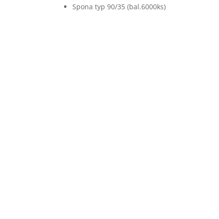
NARÁŽACIE MATICE V PÁSE
Spona typ 90/35 (bal.6000ks)
Nezaradené
OBALOVÝ MATERIÁL
ODVÍJAČE A VOZÍKY
PALETOVACIE MONTÁŽNE STOLY
PALETOVÉ PRÍREZY
PALETOVÉ REZIVO
PALETOVÉ REZIVO
PÁSKOVAČE A NAPÍNAČE
PÁSKOVAČE NA (PP) A (PET)
PÁSKU
PÁSKOVAČE NA OCEĽOVÚ PÁSKU
PÁSKOVANÉ KLINCE LEPENKOVÉ