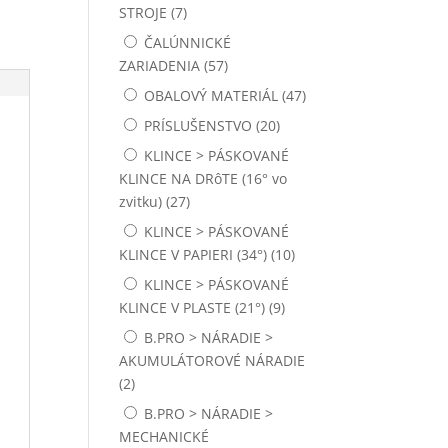
STROJE
(7)
MATICE 6-hranné DIN934
NEREZOVÉ
ČALÚNNICKÉ
ZARIADENIA
(57)
MECHANICKÉ SPONKOVAČKY
OBALOVÝ MATERIÁL
(47)
MERACIE A PREVÍJACIE STROJE
PRÍSLUŠENSTVO
(20)
NAPÍNAČE NA (PP), (PET) A (PES)
KLINCE > PÁSKOVANÉ
PÁSKY
KLINCE NA DRôTE (16° vo
NARÁŽACIE MATICE
zvitku)
(27)
KLINCE > PÁSKOVANÉ
NARÁŽACIE MATICE PRE RUČNÉ
NABÍJANIE
KLINCE V PAPIERI (34°)
(10)
KLINCE > PÁSKOVANÉ
NARÁŽACIE MATICE PRE
STROJOVÉ NARÁŽANIE
KLINCE V PLASTE (21°)
(9)
B.PRO > NÁRADIE >
NARÁŽACIE MATICE V PÁSE
AKUMULÁTOROVÉ NÁRADIE
Nezaradené
(2)
B.PRO > NÁRADIE >
OBALOVÝ MATERIÁL
MECHANICKÉ