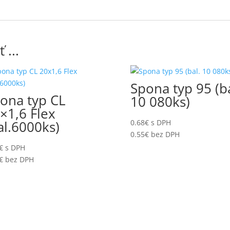
 ...
Spona typ 95 (ba
ona typ CL
10 080ks)
×1,6 Flex
al.6000ks)
0.68
€
s DPH
0.55
€
bez DPH
€
s DPH
€
bez DPH