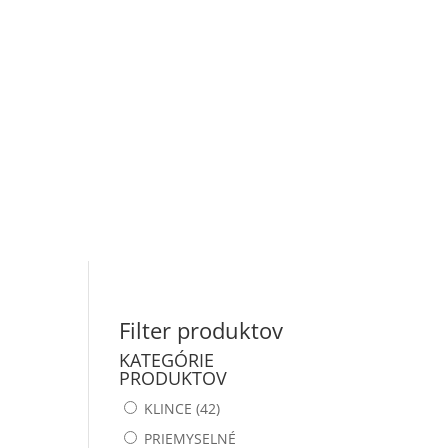
RAL s EPDM podložkou (6hr.
hlava)
FINIŠOVACIE KLINCOVAČKY
FÓLIE
ladňa
Obchodné podmienky
Doprava
Klampiarské klince v páse
Reklamácia
KLINCE BEZ HLAVIČKY (KOLÍČKY)
KLINCE KOTVOVÉ (ANKER)
KLINCE LEPENKOVÉ
KLINCE STAVEBNÉ
Filter produktov
KLINCOVAČKY NA KLINCE V
PÁSOCH
KATEGÓRIE
PRODUKTOV
KLINCOVAČKY NA KLINCE VO
ZVITKU
KLINCE
(42)
PRIEMYSELNÉ
KOLÍČKY