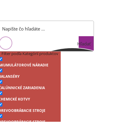
Hľadať
Filter podľa Kategórií produktov
AKUMULÁTOROVÉ NÁRADIE
BALANSÉRY
ČALÚNNICKÉ ZARIADENIA
CHEMICKÉ KOTVY
DREVOOBRÁBACIE STROJE
DREVOOBRÁBACIE STROJE
Farmárske skrutky samovrtné