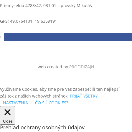
PLYNOVÉ KLINCOVAČKY TJEP
Priemyselná 4783/42, 031 01 Liptovský Mikuláš
SKRUTKY NA TESÁRSKE KOVANIE
PLYNOVÉ KOLÍKOVAČKY
SKRUTKY NEREZOVÉ TERASOVÉ
GPS: 49.0764101, 19.6359191
PLYNOVÉ SPONKOVAČKY
SKRUTKY SÁDROKARTONOVÉ A
FERMACELL V PÁSE
PNEUMATICKÉ KLINCOVAČKY A
SPONKOVAČKY EVERWIN
SKRUTKY UNIVERZÁLNE
záp.hlava, čiastočný závit, žltý
PNEUMATICKÉ KLINCOVAČKY
zinok,TORX
MAX
ŠPECIÁLNE NÁRADIE
web created by
PROFIDIZAJN
PNEUMATICKÉ MONTÁŽNE
ČALÚNNICKÉ STOLY
ŠPECIÁLNE PRÍSTROJE
PODLOŽKY PLOCHÉ POD
ŠPECIÁLNE SPOJOVAČE
DREVENÉ KONŠTRUKCIE
Využívame Cookies, aby sme pre Vás zabezpečili ten najlepší
NEREZOVÉ
zážitok z našich webových stránok.
PRIJAŤ VŠETKY
ŠPIRÁLOVÉ HADICE
NASTAVENIA
ČO SÚ COOKIES?
PODLOŽKY PLOCHÉ PRE
DREVENÉ KONŠTRUKCIE
SPONA TYP 11
POLYESTEROVÉ PÁSKY (PET)
Close
SPONA TYP 53
Prehľad ochrany osobných údajov
POLYPROPYLENOVÉ PÁSKY (PP)