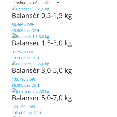
PÁSKOVANÉ KLINCE LEPENKOVÉ
MANIPULÁTORY A OTÁČAČE
PÁSKOVANÉ KLINCE S D-HLAVOU
Balansér 0,5-1,5 kg
NA PAPIERI 34°
MATICE 6-hranné DIN934
56.46
€
s DPH
PÁSKOVANÉ KLINCE ŠPECIÁLNE
MATICE 6-hranné DIN934
45.90
€
bez DPH
NEREZOVÉ
PÁSKOVANÉ KLINCE V
TERMOPLASTE 21°
Balansér 1,5-3,0 kg
MECHANICKÉ SPONKOVAČKY
PÁSKOVANÉ KLINCE VO ZVITKU
MERACIE A PREVÍJACIE STROJE
97.79
€
s DPH
16°
79.50
€
bez DPH
NAPÍNAČE NA (PP), (PET) A (PES)
PÁSOVÉ REZACIE STROJE NA
PÁSKY
TKANINY
Balansér 3,0-5,0 kg
NARÁŽACIE MATICE
PENOVÉ FÓLIE
105.78
€
s DPH
NARÁŽACIE MATICE PRE RUČNÉ
86.00
€
bez DPH
Piestové mobilné kompresory
NABÍJANIE
UNIMASTER
Balansér 5,0-7,0 kg
NARÁŽACIE MATICE PRE
PLASTOVÉ T-KLINCE TITAC
STROJOVÉ NARÁŽANIE
129.15
€
s DPH
PLYNOVÉ BOMBIČKY
NARÁŽACIE MATICE V PÁSE
105.00
€
bez DPH