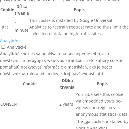
SPONKOVAČKY NA TENKÉ SPONY
Dĺžka
Trapézové tyče - C15
Cookie
Popis
trvania
SPONY
UŤAHOVAČKY SKRUTIEK
This cookie is installed by Google Universal
1
_gat
Analytics to restrain request rate and thus limit the
SPONY 14
VYPAĽOVACIE PRÍSTROJE
minute
collection of data on high traffic sites.
SPONY 140
ZÁVITOVÉ TYČE
Analytické
Analytické
SPONY 16 (155)
ZÁVITOVÉ TYČE - pevnostná
Analytické cookies sa používajú na pochopenie toho, ako
trieda 4.8
SPONY 180
návštevníci interagujú s webovou stránkou. Tieto súbory cookie
ZÁVITOVÉ TYČE - pevnostná
pomáhajú poskytovať informácie o metrikách, ako je počet
trieda 8.8
SPONY 380
návštevníkov, miera odchodov, zdroj návštevnosti atď.
Dĺžka
ZÁVITOVÉ TYČE METRICKÉ
SPONY 90
Cookie
Popis
DIN975
trvania
SPONY 92
YouTube sets this cookie
ZÁVITOVÉ TYČE NEREZOVÉ A2
via embedded youtube-
SPONY A KOLÍČKY
CONSENT
2 years
videos and registers
ZÁVITOVÉ TYČE TRAPÉZOVÉ
DIN103
anonymous statistical data.
SPONY kartonážne 35
The _ga cookie, installed by
ZNAČENIE DREVENÝCH PALIET
SPONY PRIEMYSELNÉ
Google Analytics,