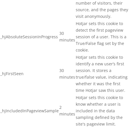
number of visitors, their
UŤAHOVAČKY SKRUTIEK
source, and the pages they
visit anonymously.
VYPAĽOVACIE PRÍSTROJE
Hotjar sets this cookie to
ZÁVITOVÉ TYČE
detect the first pageview
30
_hjAbsoluteSessionInProgress
session of a user. This is a
minutes
ZÁVITOVÉ TYČE - pevnostná
True/False flag set by the
trieda 4.8
cookie.
ZÁVITOVÉ TYČE - pevnostná
Hotjar sets this cookie to
trieda 8.8
identify a new user’s first
30
session. It stores a
ZÁVITOVÉ TYČE METRICKÉ
_hjFirstSeen
DIN975
minutes
true/false value, indicating
whether it was the first
ZÁVITOVÉ TYČE NEREZOVÉ A2
time Hotjar saw this user.
ZÁVITOVÉ TYČE TRAPÉZOVÉ
Hotjar sets this cookie to
DIN103
know whether a user is
2
_hjIncludedInPageviewSample
included in the data
ZNAČENIE DREVENÝCH PALIET
minutes
sampling defined by the
ZOŠÍVAČKY NA KARTÓNY
site's pageview limit.