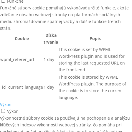
Funkčné
SPONY PRIEMYSELNÉ
Funkčné súbory cookie pomáhajú vykonávať určité funkcie, ako je
SKRUTKY NEREZOVÉ TERASOVÉ
zdieľanie obsahu webovej stránky na platformách sociálnych
STAVEBNÉ SKRUTKY
SKRUTKY SÁDROKARTONOVÉ A
médií, zhromažďovanie spätnej väzby a ďalšie funkcie tretích
FERMACELL V PÁSE
strán.
STAVEBNÉ SKRUTKY S
TANIEROVOU HLAVOU
SKRUTKY UNIVERZÁLNE
Dĺžka
Cookie
Popis
záp.hlava, čiastočný závit, žltý
trvania
zinok,TORX
STAVEBNÉ SKRUTKY SO
This cookie is set by WPML
ZÁPUSTNOU HLAVOU
ŠPECIÁLNE NÁRADIE
WordPress plugin and is used for
wpml_referer_url
1 day
STOJANOVÉ ODVÍJAČKY
storing the last requested URL on
ŠPECIÁLNE PRÍSTROJE
the front-end.
STOJANY PRE ŠIJACIE STROJE
This cookie is stored by WPML
ŠPECIÁLNE SPOJOVAČE
STOLIČKY PRE PRACOVNÍKOV
WordPress plugin. The purpose of
_icl_current_language
1 day
ŠPIRÁLOVÉ HADICE
the cookie is to store the current
STOLY PRE VÝROBU ŽALÚZIÍ
language.
SPONA TYP 11
Výkon
STRIHACIE ZARIADENIA
SPONA TYP 53
Výkon
STROJE NA VÝROBU PALIET
Výkonnostné súbory cookie sa používajú na pochopenie a analýzu
SPONKOVAČKY NA STREDNÉ A
kľúčových indexov výkonnosti webovej stránky, čo pomáha pri
HRUBÉ SPONY
TEXTILNÉ PÁSKY (PES)
poskytovaní lepšej používateľskej skúsenosti pre návštevníkov.