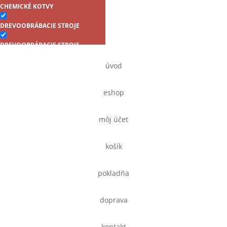
CHEMICKÉ KOTVY
DREVOOBRÁBACIE STROJE
DREVOOBRÁBACIE STROJE
Farmárske skrutky samovrtné
úvod
RAL s EPDM podložkou (6hr.
hlava)
eshop
FINIŠOVACIE KLINCOVAČKY
FÓLIE
môj účet
Klampiarské klince v páse
košík
KLINCE BEZ HLAVIČKY (KOLÍČKY)
pokladňa
KLINCE KOTVOVÉ (ANKER)
KLINCE LEPENKOVÉ
doprava
KLINCE STAVEBNÉ
kontakt