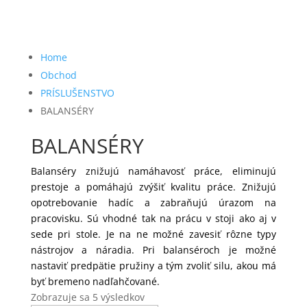
NARÁŽACIE MATICE V PÁSE
KLINCOVAČKY NA KLINCE VO
ZVITKU
Nezaradené
KOLÍČKY
Home
OBALOVÝ MATERIÁL
Obchod
Kolíčky S600
ODVÍJAČE A VOZÍKY
PRÍSLUŠENSTVO
Kolíčky SK300
BALANSÉRY
PALETOVACIE MONTÁŽNE STOLY
KOMPRESORY SCHNEIDER
BALANSÉRY
PALETOVÉ PRÍREZY
KOTVY DO BETÓNU
PALETOVÉ REZIVO
Balanséry znižujú namáhavosť práce, eliminujú
KRÁTIACE PÍLY
prestoje a pomáhajú zvýšiť kvalitu práce. Znižujú
PALETOVÉ REZIVO
opotrebovanie hadíc a zabraňujú úrazom na
LANKÁ NA ZAVESENIE
pracovisku. Sú vhodné tak na prácu v stoji ako aj v
PÁSKOVAČE A NAPÍNAČE
KLINCOVAČIEK
sede pri stole. Je na ne možné zavesiť rôzne typy
PÁSKOVAČE NA (PP) A (PET)
LEPIACE PÁSKY
nástrojov a náradia. Pri balanséroch je možné
PÁSKU
nastaviť predpätie pružiny a tým zvoliť silu, akou má
LISOVANÉ PALETOVÉ KOCKY
byť bremeno nadľahčované.
PÁSKOVAČE NA OCEĽOVÚ PÁSKU
Zobrazuje sa 5 výsledkov
LISY NA ČALÚNENIE