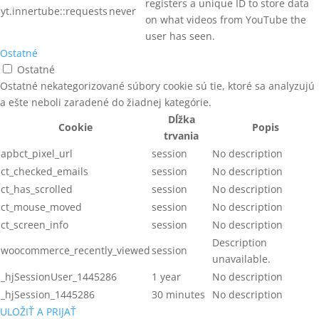
registers a unique ID to store data
yt.innertube::requests
never
on what videos from YouTube the
user has seen.
Ostatné
Ostatné
Ostatné nekategorizované súbory cookie sú tie, ktoré sa analyzujú
a ešte neboli zaradené do žiadnej kategórie.
Dĺžka
Cookie
Popis
trvania
apbct_pixel_url
session
No description
ct_checked_emails
session
No description
ct_has_scrolled
session
No description
ct_mouse_moved
session
No description
ct_screen_info
session
No description
Description
woocommerce_recently_viewed
session
unavailable.
_hjSessionUser_1445286
1 year
No description
_hjSession_1445286
30 minutes
No description
ULOŽIŤ A PRIJAŤ