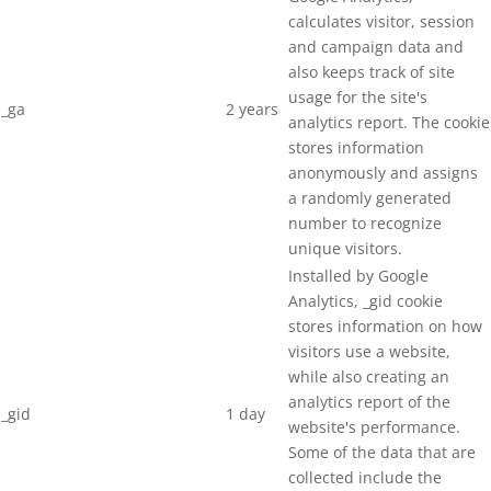
ZOŠÍVAČKY NA KARTÓNY
calculates visitor, session
STAVEBNÉ SKRUTKY
and campaign data and
STAVEBNÉ SKRUTKY S
also keeps track of site
TANIEROVOU HLAVOU
usage for the site's
_ga
2 years
analytics report. The cookie
STAVEBNÉ SKRUTKY SO
ZÁPUSTNOU HLAVOU
stores information
anonymously and assigns
STOJANOVÉ ODVÍJAČKY
a randomly generated
number to recognize
STOJANY PRE ŠIJACIE STROJE
unique visitors.
STOLIČKY PRE PRACOVNÍKOV
Installed by Google
Analytics, _gid cookie
STOLY PRE VÝROBU ŽALÚZIÍ
stores information on how
visitors use a website,
STRIHACIE ZARIADENIA
while also creating an
STROJE NA VÝROBU PALIET
analytics report of the
_gid
1 day
website's performance.
TEXTILNÉ PÁSKY (PES)
Some of the data that are
collected include the
Trapézové tyče - C15