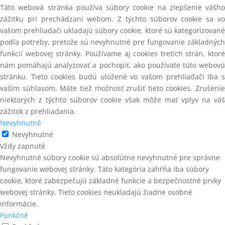
SPONKOVAČKY NA STREDNÉ A
Táto webová stránka používa súbory cookie na zlepšenie vášho
HRUBÉ SPONY
PRIEMYSELNÉ SPOJOVAČE
zážitku pri prechádzaní webom. Z týchto súborov cookie sa vo
SPONKOVAČKY NA TENKÉ SPONY
vašom prehliadači ukladajú súbory cookie, ktoré sú kategorizované
Prievlakové kotvy
podľa potreby, pretože sú nevyhnutné pre fungovanie základných
SPONY
funkcií webovej stránky. Používame aj cookies tretích strán, ktoré
PRÍSLUŠENSTVO
nám pomáhajú analyzovať a pochopiť, ako používate túto webovú
SPONY 14
ROZMIETACIE PÍLY FLS
stránku. Tieto cookies budú uložené vo vašom prehliadači iba s
SPONY 140
vaším súhlasom. Máte tiež možnosť zrušiť tieto cookies. Zrušenie
RUČNÉ NÁRADIE
niektorých z týchto súborov cookie však môže mať vplyv na váš
SPONY 16 (155)
zážitok z prehliadania.
SÁDROKARTÓNOVÉ
Nevyhnutné
SPONY 180
SADY NA ZAVESENIE
Nevyhnutné
KLINCOVAČIEK K PALETOVACÍM
SPONY 380
Vždy zapnuté
STOLOM
Nevyhnutné súbory cookie sú absolútne nevyhnutné pre správne
SPONY 90
SKRUTKO-KLINCE
fungovanie webovej stránky. Táto kategória zahŕňa iba súbory
cookie, ktoré zabezpečujú základné funkcie a bezpečnostné prvky
SPONY 92
Skrutkové kompresory Airmaster
webovej stránky. Tieto cookies neukladajú žiadne osobné
INDUSTRY - na vzdušniku so
SPONY A KOLÍČKY
sušičkou
informácie.
Funkčné
SPONY kartonážne 35
SKRUTKY NA TESÁRSKE KOVANIE