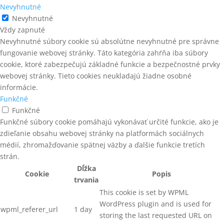
SPONKOVAČKY NA TENKÉ SPONY
Nevyhnutné
Nevyhnutné
SPONY
Vždy zapnuté
Nevyhnutné súbory cookie sú absolútne nevyhnutné pre správne
SPONY 14
fungovanie webovej stránky. Táto kategória zahŕňa iba súbory
SPONY 140
cookie, ktoré zabezpečujú základné funkcie a bezpečnostné prvky
webovej stránky. Tieto cookies neukladajú žiadne osobné
SPONY 16 (155)
informácie.
Funkčné
SPONY 180
Funkčné
SPONY 380
Funkčné súbory cookie pomáhajú vykonávať určité funkcie, ako je
zdieľanie obsahu webovej stránky na platformách sociálnych
SPONY 90
médií, zhromažďovanie spätnej väzby a ďalšie funkcie tretích
strán.
SPONY 92
Dĺžka
Cookie
Popis
SPONY A KOLÍČKY
trvania
This cookie is set by WPML
SPONY kartonážne 35
WordPress plugin and is used for
wpml_referer_url
1 day
SPONY PRIEMYSELNÉ
storing the last requested URL on