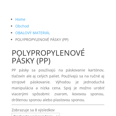
KLINCOVAČKY NA KLINCE VO
PÁSKOVANÉ KLINCE V
ZVITKU
TERMOPLASTE 21°
KOLÍČKY
Home
PÁSKOVANÉ KLINCE VO ZVITKU
Obchod
16°
Kolíčky S600
OBALOVÝ MATERIÁL
PÁSOVÉ REZACIE STROJE NA
Kolíčky SK300
POLYPROPYLENOVÉ PÁSKY (PP)
TKANINY
KOMPRESORY SCHNEIDER
PENOVÉ FÓLIE
POLYPROPYLENOVÉ
PÁSKY (PP)
KOTVY DO BETÓNU
Piestové mobilné kompresory
UNIMASTER
KRÁTIACE PÍLY
PP pásky sa používajú na páskovanie kartónov,
PLASTOVÉ T-KLINCE TITAC
tlačovín ale aj celých paliet. Používajú sa na ručné aj
LANKÁ NA ZAVESENIE
KLINCOVAČIEK
strojové páskovanie. Výhodou je jednoduchá
PLYNOVÉ BOMBIČKY
manipulácia a nízka cena. Spoj je možno urobiť
LEPIACE PÁSKY
PLYNOVÉ KLINCOVAČKY
viacerými spôsobmi: zvarom, kovovou sponou,
drôtenou sponou alebo plastovou sponou.
LISOVANÉ PALETOVÉ KOCKY
PLYNOVÉ KLINCOVAČKY TJEP
Zobrazuje sa 8 výsledkov
LISY NA ČALÚNENIE
PLYNOVÉ KOLÍKOVAČKY