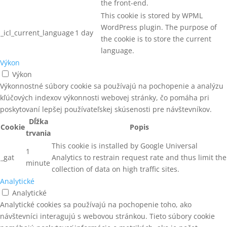
the front-end.
STAVEBNÉ SKRUTKY
This cookie is stored by WPML
WordPress plugin. The purpose of
STAVEBNÉ SKRUTKY S
_icl_current_language
1 day
TANIEROVOU HLAVOU
the cookie is to store the current
language.
STAVEBNÉ SKRUTKY SO
Výkon
ZÁPUSTNOU HLAVOU
Výkon
STOJANOVÉ ODVÍJAČKY
Výkonnostné súbory cookie sa používajú na pochopenie a analýzu
kľúčových indexov výkonnosti webovej stránky, čo pomáha pri
STOJANY PRE ŠIJACIE STROJE
poskytovaní lepšej používateľskej skúsenosti pre návštevníkov.
STOLIČKY PRE PRACOVNÍKOV
Dĺžka
Cookie
Popis
trvania
STOLY PRE VÝROBU ŽALÚZIÍ
This cookie is installed by Google Universal
1
_gat
Analytics to restrain request rate and thus limit the
STRIHACIE ZARIADENIA
minute
collection of data on high traffic sites.
STROJE NA VÝROBU PALIET
Analytické
Analytické
TEXTILNÉ PÁSKY (PES)
Analytické cookies sa používajú na pochopenie toho, ako
návštevníci interagujú s webovou stránkou. Tieto súbory cookie
Trapézové tyče - C15