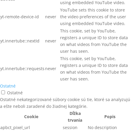
using embedded YouTube video.
YouTube sets this cookie to store
yt-remote-device-id
never
the video preferences of the user
using embedded YouTube video.
This cookie, set by YouTube,
registers a unique ID to store data
yt.innertube::nextId
never
on what videos from YouTube the
user has seen.
This cookie, set by YouTube,
registers a unique ID to store data
yt.innertube::requests
never
on what videos from YouTube the
user has seen.
Ostatné
Ostatné
Ostatné nekategorizované súbory cookie sú tie, ktoré sa analyzujú
a ešte neboli zaradené do žiadnej kategórie.
Dĺžka
Cookie
Popis
trvania
apbct_pixel_url
session
No description