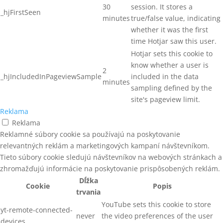
30
session. It stores a
_hjFirstSeen
minutes
true/false value, indicating
whether it was the first
time Hotjar saw this user.
Hotjar sets this cookie to
know whether a user is
2
_hjIncludedInPageviewSample
included in the data
minutes
sampling defined by the
site's pageview limit.
Reklama
Reklama
Reklamné súbory cookie sa používajú na poskytovanie
relevantných reklám a marketingových kampaní návštevníkom.
Tieto súbory cookie sledujú návštevníkov na webových stránkach a
zhromažďujú informácie na poskytovanie prispôsobených reklám.
Dĺžka
Cookie
Popis
trvania
YouTube sets this cookie to store
yt-remote-connected-
never
the video preferences of the user
devices