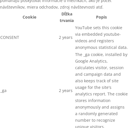
pomáhajú poskytovať informácie o metrikách, ako je počet
UŤAHOVAČKY SKRUTIEK
návštevníkov, miera odchodov, zdroj návštevnosti atď.
Dĺžka
VYPAĽOVACIE PRÍSTROJE
Cookie
Popis
trvania
ZÁVITOVÉ TYČE
YouTube sets this cookie
via embedded youtube-
CONSENT
2 years
ZÁVITOVÉ TYČE - pevnostná
videos and registers
trieda 4.8
anonymous statistical data.
ZÁVITOVÉ TYČE - pevnostná
The _ga cookie, installed by
trieda 8.8
Google Analytics,
calculates visitor, session
ZÁVITOVÉ TYČE METRICKÉ
DIN975
and campaign data and
also keeps track of site
ZÁVITOVÉ TYČE NEREZOVÉ A2
usage for the site's
_ga
2 years
analytics report. The cookie
ZÁVITOVÉ TYČE TRAPÉZOVÉ
DIN103
stores information
anonymously and assigns
ZNAČENIE DREVENÝCH PALIET
a randomly generated
number to recognize
ZOŠÍVAČKY NA KARTÓNY
unique visitors.