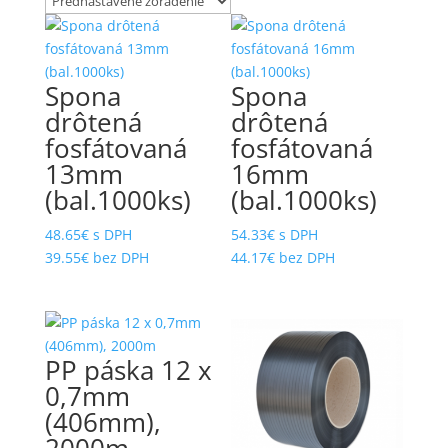
MANIPULÁTORY A OTÁČAČE
PLYNOVÉ SPONKOVAČKY
MATICE 6-hranné DIN934
PNEUMATICKÉ KLINCOVAČKY A
SPONKOVAČKY EVERWIN
Spona
Spona
MATICE 6-hranné DIN934
NEREZOVÉ
drôtená
drôtená
PNEUMATICKÉ KLINCOVAČKY
MAX
fosfátovaná
fosfátovaná
MECHANICKÉ SPONKOVAČKY
13mm
16mm
PNEUMATICKÉ MONTÁŽNE
ČALÚNNICKÉ STOLY
MERACIE A PREVÍJACIE STROJE
(bal.1000ks)
(bal.1000ks)
PODLOŽKY PLOCHÉ POD
NAPÍNAČE NA (PP), (PET) A (PES)
48.65
€
s DPH
54.33
€
s DPH
DREVENÉ KONŠTRUKCIE
PÁSKY
NEREZOVÉ
39.55
€
bez DPH
44.17
€
bez DPH
NARÁŽACIE MATICE
PODLOŽKY PLOCHÉ PRE
DREVENÉ KONŠTRUKCIE
NARÁŽACIE MATICE PRE RUČNÉ
NABÍJANIE
POLYESTEROVÉ PÁSKY (PET)
PP páska 12 x
NARÁŽACIE MATICE PRE
POLYPROPYLENOVÉ PÁSKY (PP)
STROJOVÉ NARÁŽANIE
0,7mm
(406mm),
PRIEMYSELNÉ SPOJOVAČE
NARÁŽACIE MATICE V PÁSE
2000m