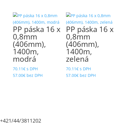
SKRUTKY SÁDROKARTONOVÉ A
NA PAPIERI 34°
FERMACELL V PÁSE
PÁSKOVANÉ KLINCE ŠPECIÁLNE
SKRUTKY UNIVERZÁLNE
záp.hlava, čiastočný závit, žltý
zinok,TORX
PÁSKOVANÉ KLINCE V
PP páska 16 x
PP páska 16 x
TERMOPLASTE 21°
0,8mm
0,8mm
ŠPECIÁLNE NÁRADIE
PÁSKOVANÉ KLINCE VO ZVITKU
(406mm),
(406mm),
16°
ŠPECIÁLNE PRÍSTROJE
1400m,
1400m,
PÁSOVÉ REZACIE STROJE NA
modrá
zelená
ŠPECIÁLNE SPOJOVAČE
TKANINY
ŠPIRÁLOVÉ HADICE
70.11
€
s DPH
70.11
€
s DPH
PENOVÉ FÓLIE
57.00
€
bez DPH
57.00
€
bez DPH
SPONA TYP 11
Piestové mobilné kompresory
UNIMASTER
SPONA TYP 53
PLASTOVÉ T-KLINCE TITAC
SPONKOVAČKY NA STREDNÉ A
HRUBÉ SPONY
PLYNOVÉ BOMBIČKY
SPONKOVAČKY NA TENKÉ SPONY
PLYNOVÉ KLINCOVAČKY
+421/44/3811202
SPONY