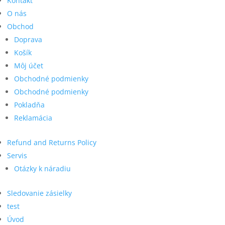
Kontakt
KOLÍČKY
O nás
Obchod
Kolíčky S600
Doprava
Kolíčky SK300
Košík
Môj účet
KOMPRESORY SCHNEIDER
Obchodné podmienky
KOTVY DO BETÓNU
Obchodné podmienky
KRÁTIACE PÍLY
Pokladňa
Reklamácia
LANKÁ NA ZAVESENIE
KLINCOVAČIEK
Refund and Returns Policy
LEPIACE PÁSKY
Servis
Otázky k náradiu
LISOVANÉ PALETOVÉ KOCKY
LISY NA ČALÚNENIE
Sledovanie zásielky
test
MANIPULÁTORY A OTÁČAČE
Úvod