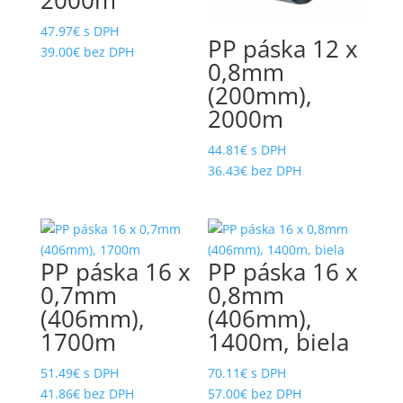
Prievlakové kotvy
Nezaradené
47.97
€
s DPH
PP páska 12 x
PRÍSLUŠENSTVO
OBALOVÝ MATERIÁL
39.00
€
bez DPH
0,8mm
ROZMIETACIE PÍLY FLS
ODVÍJAČE A VOZÍKY
(200mm),
2000m
RUČNÉ NÁRADIE
PALETOVACIE MONTÁŽNE STOLY
SÁDROKARTÓNOVÉ
PALETOVÉ PRÍREZY
44.81
€
s DPH
36.43
€
bez DPH
SADY NA ZAVESENIE
PALETOVÉ REZIVO
KLINCOVAČIEK K PALETOVACÍM
STOLOM
PALETOVÉ REZIVO
SKRUTKO-KLINCE
PÁSKOVAČE A NAPÍNAČE
PP páska 16 x
PP páska 16 x
Skrutkové kompresory Airmaster
PÁSKOVAČE NA (PP) A (PET)
0,7mm
0,8mm
INDUSTRY - na vzdušniku so
PÁSKU
sušičkou
(406mm),
(406mm),
PÁSKOVAČE NA OCEĽOVÚ PÁSKU
1700m
1400m, biela
SKRUTKY NA TESÁRSKE KOVANIE
PÁSKOVANÉ KLINCE LEPENKOVÉ
SKRUTKY NEREZOVÉ TERASOVÉ
51.49
€
s DPH
70.11
€
s DPH
41.86
€
bez DPH
57.00
€
bez DPH
PÁSKOVANÉ KLINCE S D-HLAVOU