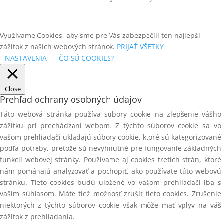
VYPAĽOVACIE PRÍSTROJE
SKRUTKY NEREZOVÉ TERASOVÉ
ZÁVITOVÉ TYČE
SKRUTKY SÁDROKARTONOVÉ A
Využívame Cookies, aby sme pre Vás zabezpečili ten najlepší
FERMACELL V PÁSE
ZÁVITOVÉ TYČE - pevnostná
trieda 4.8
zážitok z našich webových stránok.
PRIJAŤ VŠETKY
SKRUTKY UNIVERZÁLNE
NASTAVENIA
ČO SÚ COOKIES?
záp.hlava, čiastočný závit, žltý
ZÁVITOVÉ TYČE - pevnostná
zinok,TORX
trieda 8.8
ŠPECIÁLNE NÁRADIE
Close
ZÁVITOVÉ TYČE METRICKÉ
Prehľad ochrany osobných údajov
DIN975
ŠPECIÁLNE PRÍSTROJE
Táto webová stránka používa súbory cookie na zlepšenie vášho
ZÁVITOVÉ TYČE NEREZOVÉ A2
ŠPECIÁLNE SPOJOVAČE
zážitku pri prechádzaní webom. Z týchto súborov cookie sa vo
ZÁVITOVÉ TYČE TRAPÉZOVÉ
vašom prehliadači ukladajú súbory cookie, ktoré sú kategorizované
DIN103
ŠPIRÁLOVÉ HADICE
podľa potreby, pretože sú nevyhnutné pre fungovanie základných
funkcií webovej stránky. Používame aj cookies tretích strán, ktoré
ZNAČENIE DREVENÝCH PALIET
SPONA TYP 11
nám pomáhajú analyzovať a pochopiť, ako používate túto webovú
ZOŠÍVAČKY NA KARTÓNY
SPONA TYP 53
stránku. Tieto cookies budú uložené vo vašom prehliadači iba s
vaším súhlasom. Máte tiež možnosť zrušiť tieto cookies. Zrušenie
SPONKOVAČKY NA STREDNÉ A
niektorých z týchto súborov cookie však môže mať vplyv na váš
HRUBÉ SPONY
zážitok z prehliadania.