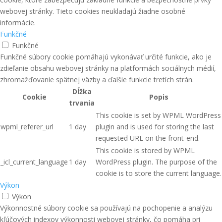
webovej stránky. Tieto cookies neukladajú žiadne osobné
informácie.
Funkčné
Funkčné
Funkčné súbory cookie pomáhajú vykonávať určité funkcie, ako je
zdieľanie obsahu webovej stránky na platformách sociálnych médií,
zhromažďovanie spätnej väzby a ďalšie funkcie tretích strán.
Dĺžka
Cookie
Popis
trvania
This cookie is set by WPML WordPress
wpml_referer_url
1 day
plugin and is used for storing the last
requested URL on the front-end.
This cookie is stored by WPML
_icl_current_language
1 day
WordPress plugin. The purpose of the
cookie is to store the current language.
Výkon
Výkon
Výkonnostné súbory cookie sa používajú na pochopenie a analýzu
kľúčových indexov výkonnosti webovej stránky, čo pomáha pri