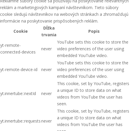
Reklamné súbory cookie sa používajú na poskytovanie relevantných
reklám a marketingových kampaní návštevníkom. Tieto súbory
cookie sledujú návštevníkov na webových stránkach a zhromažďujú
informácie na poskytovanie prispôsobených reklám.
Dĺžka
Cookie
Popis
trvania
YouTube sets this cookie to store the
yt-remote-
never
video preferences of the user using
connected-devices
embedded YouTube video.
YouTube sets this cookie to store the
yt-remote-device-id
never
video preferences of the user using
embedded YouTube video.
This cookie, set by YouTube, registers
a unique ID to store data on what
yt.innertube::nextId
never
videos from YouTube the user has
seen.
This cookie, set by YouTube, registers
a unique ID to store data on what
yt.innertube::requests
never
videos from YouTube the user has