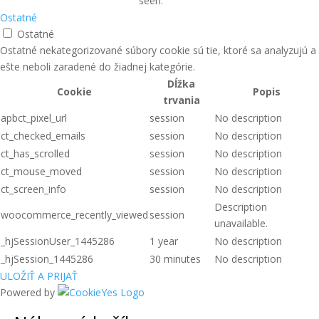
seen.
Ostatné
Ostatné
Ostatné nekategorizované súbory cookie sú tie, ktoré sa analyzujú a
ešte neboli zaradené do žiadnej kategórie.
Dĺžka
Cookie
Popis
trvania
apbct_pixel_url
session
No description
ct_checked_emails
session
No description
ct_has_scrolled
session
No description
ct_mouse_moved
session
No description
ct_screen_info
session
No description
Description
woocommerce_recently_viewed
session
unavailable.
_hjSessionUser_1445286
1 year
No description
_hjSession_1445286
30 minutes
No description
ULOŽIŤ A PRIJAŤ
Powered by