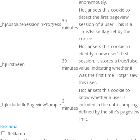
anonymously.
Hotjar sets this cookie to
detect the first pageview
30
_hjAbsoluteSessionInProgress
session of a user. This is a
minutes
True/False flag set by the
cookie.
Hotjar sets this cookie to
identify a new user’s first
30
session. It stores a true/false
_hjFirstSeen
minutes
value, indicating whether it
was the first time Hotjar saw
this user.
Hotjar sets this cookie to
know whether a user is
2
_hjIncludedInPageviewSample
included in the data sampling
minutes
defined by the site's pageview
limit.
Reklama
Reklama